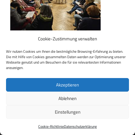
Cookie-Zustimmung verwalten
Wir nutzen Cookies um Ihnen die bestmögliche Browsing-Erfahrung zu bieten.
Die mit Hilfe von Cookies gesammelten Daten werden zur Optimierung unserer
Beitragsnavigation
Webseite genutzt und um Besuchern die für sie relevantesten Informationen
Vorheriger Beitrag
anzuzeigen.
Grund zum Feiern: Wir sind nun ein Projekt im
FrauenBildungsHaus Dresden
Akzeptieren
Ablehnen
Einstellungen
WordPress Theme: Maxwell by
ThemeZee
.
Cookie-Richtlinie
Datenschutzerklärung