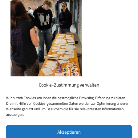
Cookie-Zustimmung verwalten
Wir nutzen Cookies um Ihnen die bestmögliche Browsing-Erfahrung zu bieten.
Die mit Hilfe von Cookies gesammelten Daten werden zur Optimierung unserer
Webseite genutzt und um Besuchern die für sie relevantesten Informationen
Beitragsnavigation
Vorheriger Beitrag
anzuzeigen.
Menschenfeindlichen Parolen wirksam
entgegentreten – Workshop mit Jugendlichen
Akzeptieren