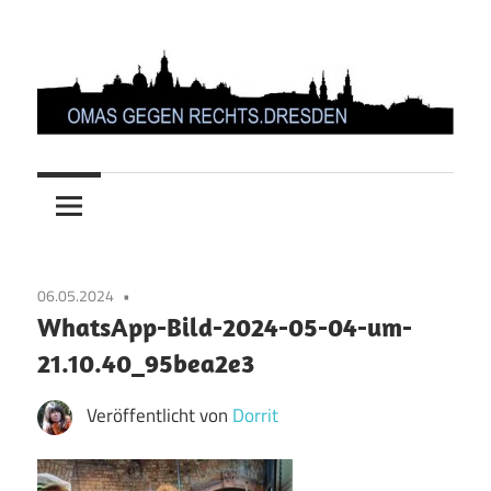
Zum
Inhalt
springen
OMAS
GEGEN
RECHTS.DRESDEN
06.05.2024
WhatsApp-Bild-2024-05-04-um-
21.10.40_95bea2e3
Veröffentlicht von
Dorrit