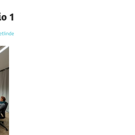
o 1
etlinde