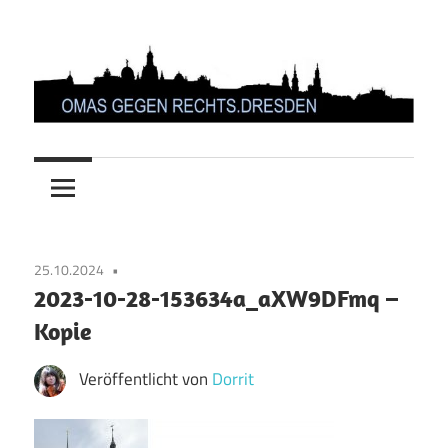
Zum
Inhalt
springen
OMAS
GEGEN
RECHTS.DRESDEN
25.10.2024
2023-10-28-153634a_aXW9DFmq –
Kopie
Veröffentlicht von
Dorrit