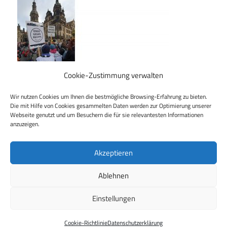
Cookie-Zustimmung verwalten
Wir nutzen Cookies um Ihnen die bestmögliche Browsing-Erfahrung zu bieten.
Die mit Hilfe von Cookies gesammelten Daten werden zur Optimierung unserer
Webseite genutzt und um Besuchern die für sie relevantesten Informationen
Beitragsnavigation
Vorheriger Beitrag
anzuzeigen.
100 Jahre Greta Wehner – 100 starke Frauen mit 100
Ideen für die Demokratie
Akzeptieren
Ablehnen
Einstellungen
WordPress Theme: Maxwell by
ThemeZee
.
Cookie-Richtlinie
Datenschutzerklärung