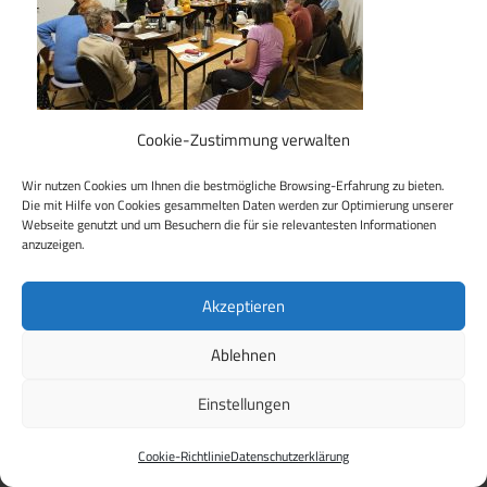
Cookie-Zustimmung verwalten
Wir nutzen Cookies um Ihnen die bestmögliche Browsing-Erfahrung zu bieten.
Die mit Hilfe von Cookies gesammelten Daten werden zur Optimierung unserer
Beitragsnavigation
Webseite genutzt und um Besuchern die für sie relevantesten Informationen
Vorheriger Beitrag
anzuzeigen.
Gruppentreffen OGR.DD
Akzeptieren
Ablehnen
WordPress Theme: Maxwell by
ThemeZee
.
Einstellungen
Cookie-Richtlinie
Datenschutzerklärung