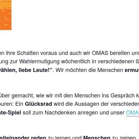
n ihre Schatten voraus und auch wir OMAS bereiten uns
ung zur Wahlermutigung wöchentlich in verschiedenen S
. Wir möchten die Menschen
ählen, liebe Leute!”
ermu
über gemacht, wie wir mit den Menschen ins Gespräch
ouren: Ein
wird die Aussagen der verschieden
Glücksrad
soll zum Nachdenken anregen und unser
OMA
ate-Spiel
zu lernen und
zu zeigen,
miteinander reden
Menschen