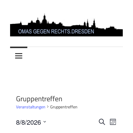
Zum
Inhalt
springen
OMAS
GEGEN
RECHTS.DRESDEN
Gruppentreffen
Veranstaltungen
Gruppentreffen
Veranstal
Verans
8/8/2026
Suche
Monat
Ansich
Datum