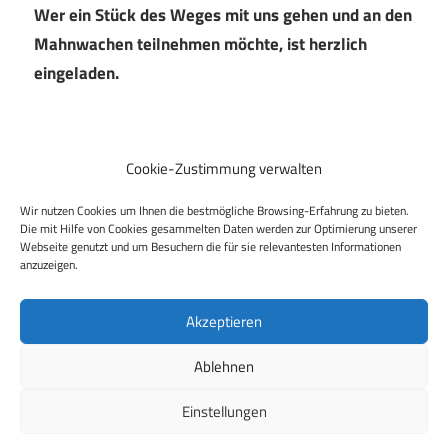
Wer ein Stück des Weges mit uns gehen und an den
Mahnwachen teilnehmen möchte, ist herzlich
eingeladen.
Cookie-Zustimmung verwalten
Beitragsnavigation
Vorheriger Beitrag
Nach der Demo ist vor der Demo: am 6.11. Pegida
Wir nutzen Cookies um Ihnen die bestmögliche Browsing-Erfahrung zu bieten.
verhindern!
Die mit Hilfe von Cookies gesammelten Daten werden zur Optimierung unserer
Webseite genutzt und um Besuchern die für sie relevantesten Informationen
Nächster Beitrag
anzuzeigen.
GEDENKWEG anlässlich des 85. Jahrestags der
REICHSPOGROMNACHT 1938
Akzeptieren
Ablehnen
Einstellungen
WordPress Theme: Maxwell by
ThemeZee
.