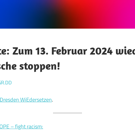
e: Zum 13. Februar 2024 wie
che stoppen!
GR.DD
Dresden WiEdersetzen
.
OPE – fight racism: