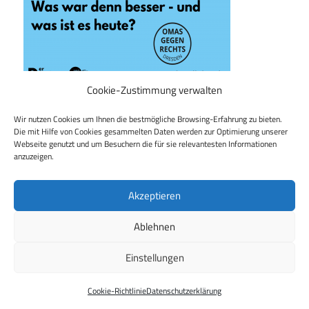
Cookie-Zustimmung verwalten
Wir nutzen Cookies um Ihnen die bestmögliche Browsing-Erfahrung zu bieten.
Die mit Hilfe von Cookies gesammelten Daten werden zur Optimierung unserer
Webseite genutzt und um Besuchern die für sie relevantesten Informationen
Beitragsnavigation
Vorheriger Beitrag
anzuzeigen.
Alles für die Demokratie: OMAS können auch
Bierdeckel
Akzeptieren
Ablehnen
Einstellungen
WordPress Theme: Maxwell by
ThemeZee
.
Cookie-Richtlinie
Datenschutzerklärung