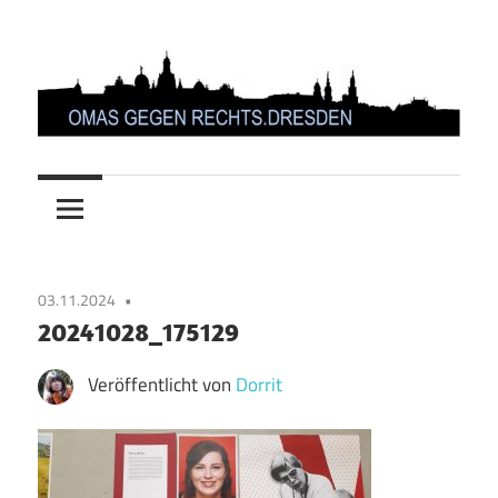
Zum
Inhalt
springen
OMAS
GEGEN
RECHTS.DRESDEN
03.11.2024
20241028_175129
Veröffentlicht von
Dorrit