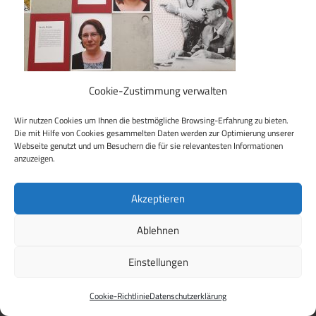
Cookie-Zustimmung verwalten
Wir nutzen Cookies um Ihnen die bestmögliche Browsing-Erfahrung zu bieten.
Die mit Hilfe von Cookies gesammelten Daten werden zur Optimierung unserer
Beitragsnavigation
Webseite genutzt und um Besuchern die für sie relevantesten Informationen
Vorheriger Beitrag
anzuzeigen.
100 Jahre Greta Wehner, wir haben mitgefeiert!
Akzeptieren
Ablehnen
WordPress Theme: Maxwell by
ThemeZee
.
Einstellungen
Cookie-Richtlinie
Datenschutzerklärung