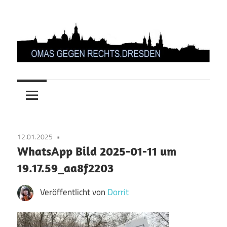
Zum
Inhalt
springen
OMAS
GEGEN
RECHTS.DRESDEN
12.01.2025
WhatsApp Bild 2025-01-11 um
19.17.59_aa8f2203
Veröffentlicht von
Dorrit