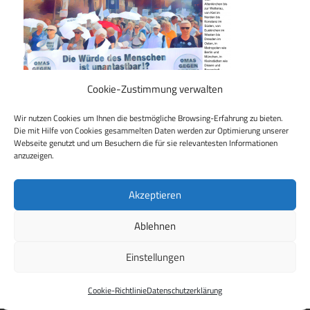
Cookie-Zustimmung verwalten
Wir nutzen Cookies um Ihnen die bestmögliche Browsing-Erfahrung zu bieten.
Die mit Hilfe von Cookies gesammelten Daten werden zur Optimierung unserer
Webseite genutzt und um Besuchern die für sie relevantesten Informationen
Beitragsnavigation
Vorheriger Beitrag
anzuzeigen.
OMAS GEGEN RECHTS im Wahlkampfmodus –
Bundesweiter Aktionstag am 8. Februar
Akzeptieren
Ablehnen
Einstellungen
WordPress Theme: Maxwell by
ThemeZee
.
Cookie-Richtlinie
Datenschutzerklärung