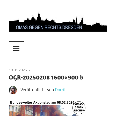
Zum
Inhalt
springen
OMAS
GEGEN
RECHTS.DRESDEN
18.01.2025
OGR-20250208 1600×900 b
Veröffentlicht von
Dorrit