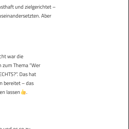
thaft und zielgerichtet –
useinandersetzten. Aber
icht war die
gen zum Thema “Wer
ECHTS?”. Das hat
n bereitet – das
en lassen
.
n und es so zu