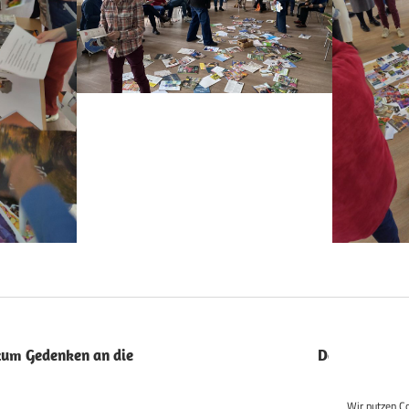
ion
um Gedenken an die
Das Ende alle
Wir nutzen Co