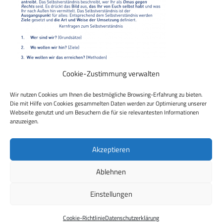
Cookie-Zustimmung verwalten
Wir nutzen Cookies um Ihnen die bestmögliche Browsing-Erfahrung zu bieten.
Die mit Hilfe von Cookies gesammelten Daten werden zur Optimierung unserer
Webseite genutzt und um Besuchern die für sie relevantesten Informationen
anzuzeigen.
Beitragsnavigation
Vorheriger Beitrag
In eigener Sache: Klausurtag
Akzeptieren
Ablehnen
Einstellungen
WordPress Theme: Maxwell by
ThemeZee
.
Cookie-Richtlinie
Datenschutzerklärung