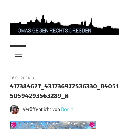
Zum
Inhalt
springen
OMAS
GEGEN
RECHTS.DRESDEN
06.01.2024
417384627_431736972536330_84051
50594293563289_n
Veröffentlicht von
Dorrit