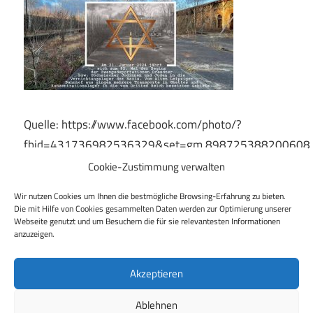
Quelle: https://www.facebook.com/photo/?
fbid=431736982536329&set=gm.898725388200608
Cookie-Zustimmung verwalten
Wir nutzen Cookies um Ihnen die bestmögliche Browsing-Erfahrung zu bieten.
Die mit Hilfe von Cookies gesammelten Daten werden zur Optimierung unserer
Beitragsnavigation
Vorheriger Beitrag
Webseite genutzt und um Besuchern die für sie relevantesten Informationen
anzuzeigen.
Herz statt Hetze: Gedenken aus Anlass des
82.Jahrestages des Beginns der Zwangsdeportation
von Jüdinnen und Juden
Akzeptieren
Ablehnen