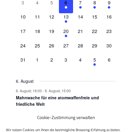
Ansichten
Veranstaltungen
0
0
0
1
1
2
1
3
4
5
6
7
8
9
Veranstaltungen,
Veranstaltungen,
Veranstaltungen,
Veranstaltung,
Veranstaltung,
Veranstaltungen,
Veranstaltu
Navigatio
0
0
0
1
0
0
0
10
11
12
13
14
15
16
Veranstaltungen,
Veranstaltungen,
Veranstaltungen,
Veranstaltung,
Veranstaltungen,
Veranstaltungen,
Veranstaltu
0
0
0
1
0
0
0
17
18
19
20
21
22
23
Veranstaltungen,
Veranstaltungen,
Veranstaltungen,
Veranstaltung,
Veranstaltungen,
Veranstaltungen,
Veranstaltu
0
0
0
0
0
0
0
24
25
26
27
28
29
30
Veranstaltungen,
Veranstaltungen,
Veranstaltungen,
Veranstaltungen,
Veranstaltungen,
Veranstaltungen,
Veranstaltu
0
0
0
0
0
1
0
31
1
2
3
4
5
6
Veranstaltungen,
Veranstaltungen,
Veranstaltungen,
Veranstaltungen,
Veranstaltungen,
Veranstaltung,
Veranstaltu
6. August
6. August, 16:00
-
9. August, 15:00
Mahnwache für eine atomwaffenfreie und
friedliche Welt
Cookie-Zustimmung verwalten
Juli
Aktueller Monat
Sep.
Wir nutzen Cookies um Ihnen die bestmögliche Browsing-Erfahrung zu bieten.