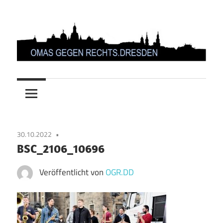
Zum
Inhalt
springen
OMAS
GEGEN
RECHTS.DRESDEN
30.10.2022
BSC_2106_10696
Veröffentlicht von
OGR.DD