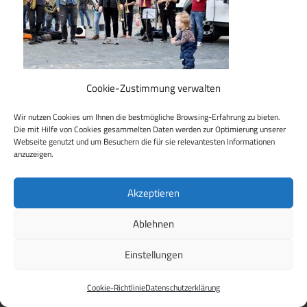
Cookie-Zustimmung verwalten
Wir nutzen Cookies um Ihnen die bestmögliche Browsing-Erfahrung zu bieten.
Die mit Hilfe von Cookies gesammelten Daten werden zur Optimierung unserer
Webseite genutzt und um Besuchern die für sie relevantesten Informationen
anzuzeigen.
Beitragsnavigation
Vorheriger Beitrag
HERZ STATT HETZE – Demo in Dresden am 29.10.2022
Akzeptieren
Ablehnen
Einstellungen
WordPress Theme: Maxwell by
ThemeZee
.
Cookie-Richtlinie
Datenschutzerklärung