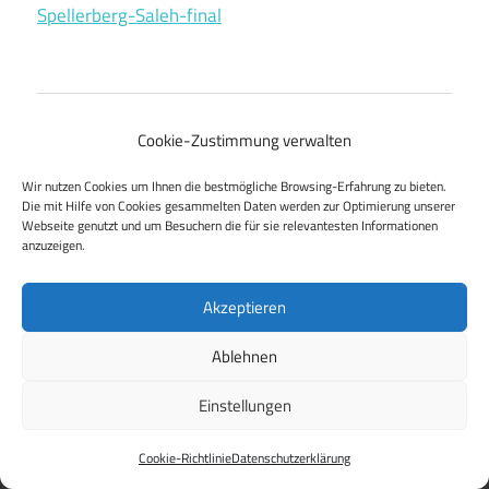
Spellerberg-Saleh-final
Beitragsnavigation
Vorheriger Beitrag
Cookie-Zustimmung verwalten
Gespräch mit der SPD-Stadtratsfraktion Dresden zum
Umgang mit der AfD und weiteren aktuellen Themen
Wir nutzen Cookies um Ihnen die bestmögliche Browsing-Erfahrung zu bieten.
Die mit Hilfe von Cookies gesammelten Daten werden zur Optimierung unserer
Webseite genutzt und um Besuchern die für sie relevantesten Informationen
anzuzeigen.
Akzeptieren
WordPress Theme: Maxwell by
ThemeZee
.
Ablehnen
Einstellungen
Cookie-Richtlinie
Datenschutzerklärung