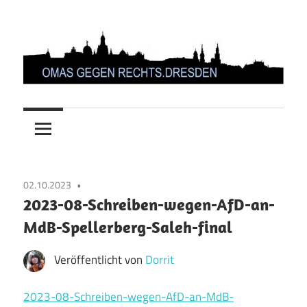
Zum
Inhalt
springen
OMAS
GEGEN
RECHTS.DRESDEN
02.10.2023
2023-08-Schreiben-wegen-AfD-an-
MdB-Spellerberg-Saleh-final
Veröffentlicht von
Dorrit
2023-08-Schreiben-wegen-AfD-an-MdB-