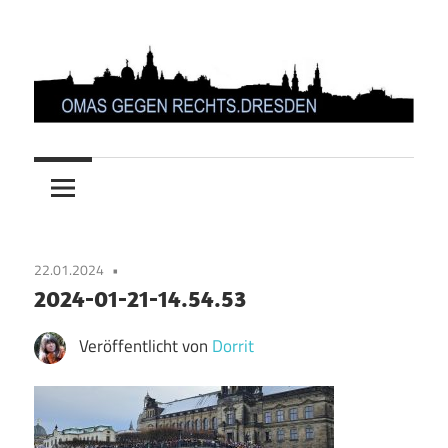
Zum
Inhalt
springen
OMAS
GEGEN
RECHTS.DRESDEN
22.01.2024
2024-01-21-14.54.53
Veröffentlicht von
Dorrit