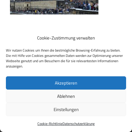
Cookie-Zustimmung verwalten
Beitragsnavigation
Vorheriger Beitrag
Wir nutzen Cookies um Ihnen die bestmögliche Browsing-Erfahrung zu bieten.
Großdemo “Demokratie verteidigen!” in Dresden
Die mit Hilfe von Cookies gesammelten Daten werden zur Optimierung unserer
Webseite genutzt und um Besuchern die für sie relevantesten Informationen
anzuzeigen.
Akzeptieren
WordPress Theme: Maxwell by
ThemeZee
.
Ablehnen
Einstellungen
Cookie-Richtlinie
Datenschutzerklärung