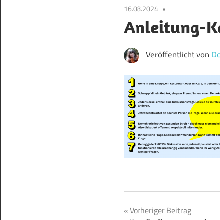
16.08.2024
Anleitung-K
Veröffentlicht von
Do
Beitragsnavigat
Vorheriger Beitrag