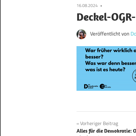
16.08.2024
Deckel-OGR
Veröffentlicht von
Do
Beitragsnavigat
Vorheriger Beitrag
Alles für die Demokratie: