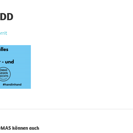
-DD
rrit
ion
 OMAS können auch