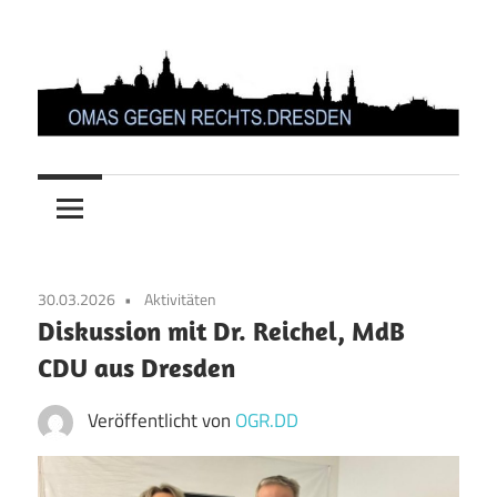
Zum
Inhalt
springen
OMAS
GEGEN
RECHTS.DRESDEN
30.03.2026
Aktivitäten
Diskussion mit Dr. Reichel, MdB
CDU aus Dresden
Veröffentlicht von
OGR.DD